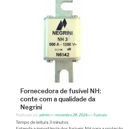
Fornecedora de fusível NH:
conte com a qualidade da
Negrini
Publicado por
admin
em
novembro 28, 2024
em
Fusíveis
Tempo de leitura
3
minutos
Entenda a importância dos fusíveis NH para a proteção