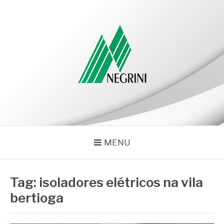
Pular
para
o
conteúdo
NEGRINI
Negrini – Blog
MENU
Tag:
isoladores elétricos na vila
bertioga