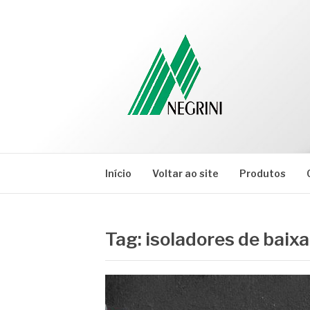
Pular
para
o
conteúdo
NEGRINI
Negrini – Blog
Início
Voltar ao site
Produtos
Tag:
isoladores de baixa