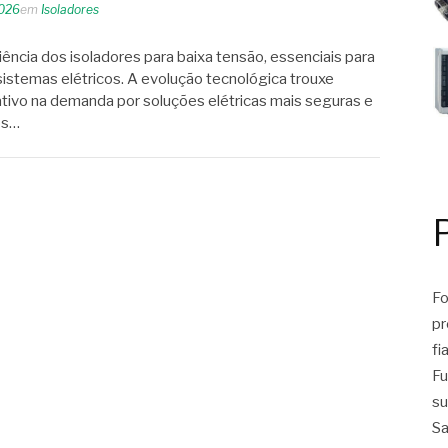
2026
em
Isoladores
iência dos isoladores para baixa tensão, essenciais para
sistemas elétricos. A evolução tecnológica trouxe
tivo na demanda por soluções elétricas mais seguras e
os…
Fo
pr
fi
Fu
su
Sa