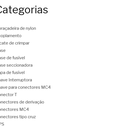
Categorias
raçadeira de nylon
coplamento
icate de crimpar
ase
se de fusível
se seccionadora
pa de fusível
ave Interruptora
ave para conectores MC4
nector T
nectores de derivação
onectores MC4
nectores tipo cruz
PS