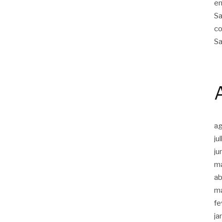
em
Sa
co
Sa
a
ju
ju
m
ab
m
fe
ja