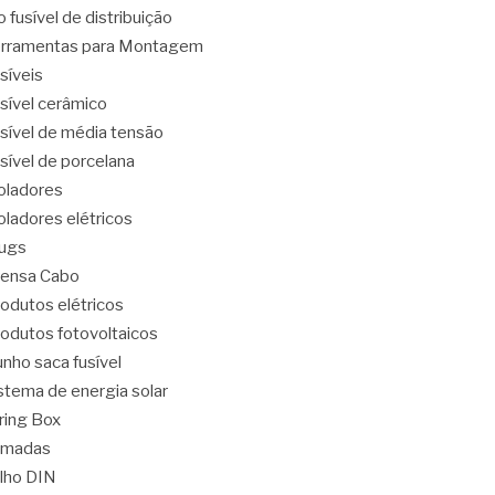
o fusível de distribuição
rramentas para Montagem
síveis
sível cerâmico
sível de média tensão
sível de porcelana
oladores
oladores elétricos
ugs
ensa Cabo
odutos elétricos
odutos fotovoltaicos
nho saca fusível
stema de energia solar
ring Box
omadas
ilho DIN