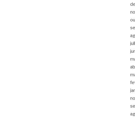
d
n
ou
s
a
ju
ju
m
ab
m
fe
ja
n
s
a