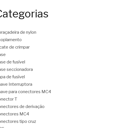
Categorias
raçadeira de nylon
coplamento
icate de crimpar
ase
se de fusível
se seccionadora
pa de fusível
ave Interruptora
ave para conectores MC4
nector T
nectores de derivação
onectores MC4
nectores tipo cruz