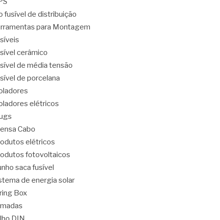
PS
o fusível de distribuição
rramentas para Montagem
síveis
sível cerâmico
sível de média tensão
sível de porcelana
oladores
oladores elétricos
ugs
ensa Cabo
odutos elétricos
odutos fotovoltaicos
nho saca fusível
stema de energia solar
ring Box
omadas
ilho DIN