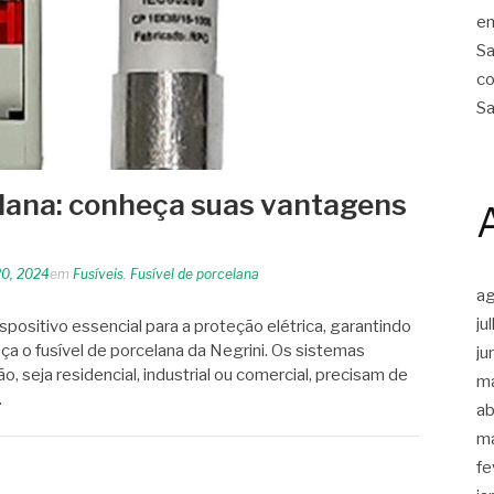
em
Sa
co
Sa
elana: conheça suas vantagens
20, 2024
em
Fusíveis
,
Fusível de porcelana
a
ju
spositivo essencial para a proteção elétrica, garantindo
ça o fusível de porcelana da Negrini. Os sistemas
ju
ão, seja residencial, industrial ou comercial, precisam de
m
…
ab
m
fe