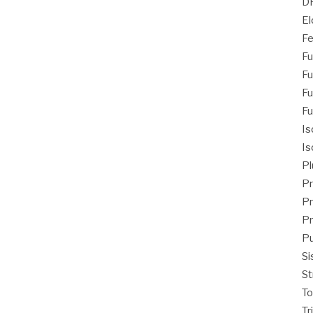
D
El
Fe
Fu
Fu
Fu
Fu
Is
Is
Pl
Pr
Pr
Pr
Pu
Si
St
T
Tr