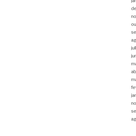
ja
d
n
ou
s
a
ju
ju
m
ab
m
fe
ja
n
s
a