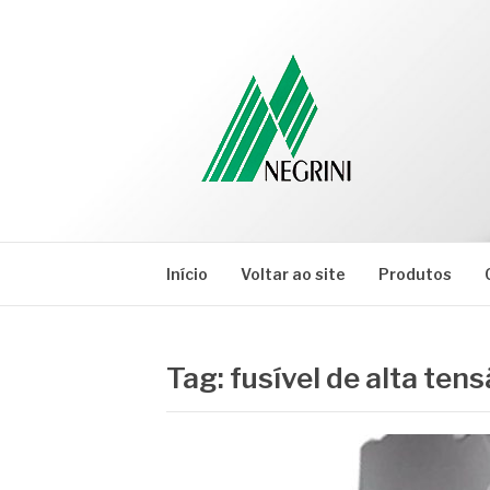
Pular
para
o
conteúdo
NEGRINI
Negrini – Blog
Início
Voltar ao site
Produtos
Tag:
fusível de alta ten