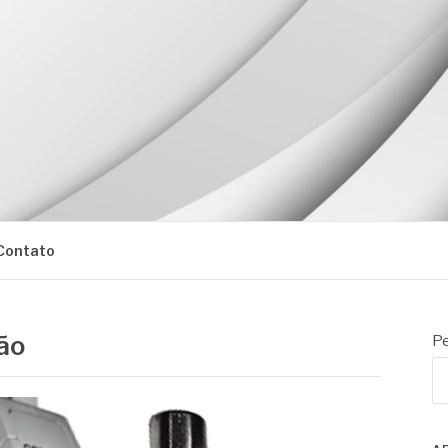
Contato
são
Pe