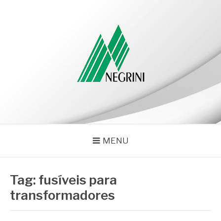
Pular
para
o
conteúdo
NEGRINI
Negrini – Blog
MENU
Tag:
fusíveis para
transformadores