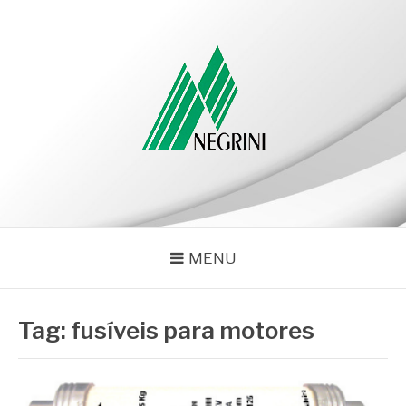
Pular
para
o
conteúdo
NEGRINI
Negrini – Blog
MENU
Tag:
fusíveis para motores