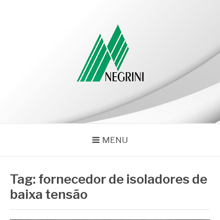
Pular
para
o
conteúdo
NEGRINI
Negrini – Blog
MENU
Tag:
fornecedor de isoladores de
baixa tensão