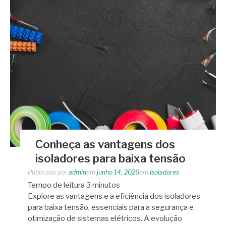
Conheça as vantagens dos
isoladores para baixa tensão
Publicado por
admin
em
junho 14, 2026
em
Isoladores
Tempo de leitura
3
minutos
Explore as vantagens e a eficiência dos isoladores
para baixa tensão, essenciais para a segurança e
otimização de sistemas elétricos. A evolução