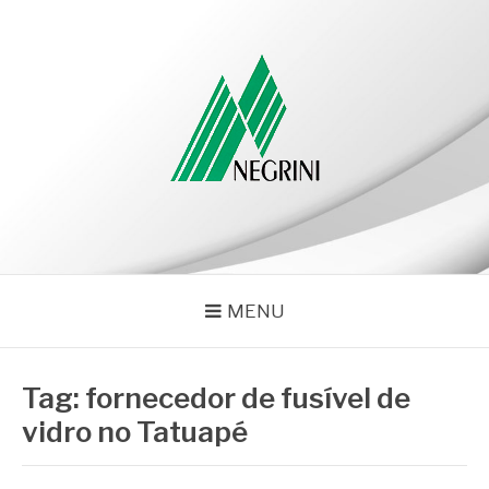
Pular
para
o
conteúdo
NEGRINI
Negrini – Blog
MENU
Tag:
fornecedor de fusível de
vidro no Tatuapé