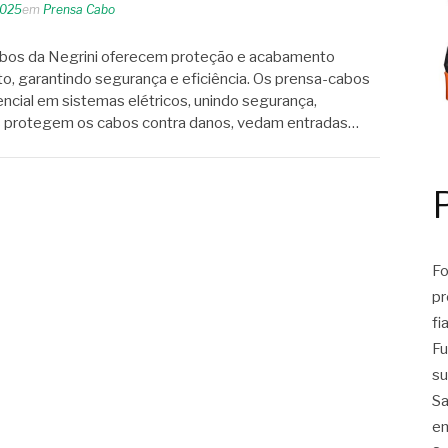
2025
em
Prensa Cabo
bos da Negrini oferecem proteção e acabamento
, garantindo segurança e eficiência. Os prensa-cabos
ial em sistemas elétricos, unindo segurança,
les protegem os cabos contra danos, vedam entradas…
Fo
pr
fi
Fu
su
Sa
em