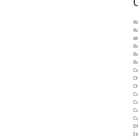
Ab
A
al
B
Ba
Ba
Ca
Ch
Ch
Co
Co
C
Co
D
El