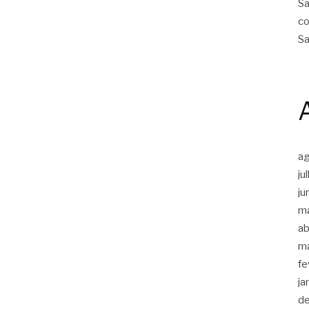
Sa
co
Sa
a
ju
ju
m
ab
m
fe
ja
d