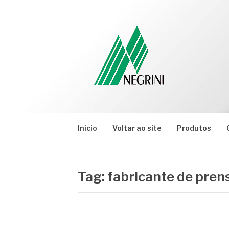
Pular
para
o
conteúdo
NEGRINI
Negrini – Blog
Início
Voltar ao site
Produtos
Tag:
fabricante de pren