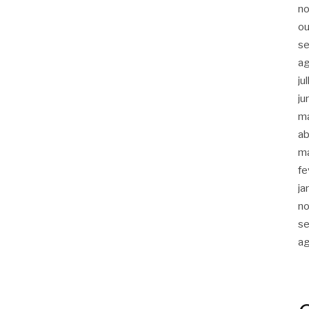
n
ou
s
a
ju
ju
m
ab
m
fe
ja
n
s
a