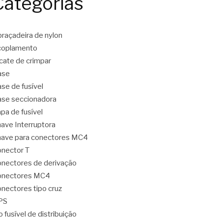
Categorias
raçadeira de nylon
coplamento
icate de crimpar
ase
se de fusível
se seccionadora
pa de fusível
ave Interruptora
ave para conectores MC4
nector T
nectores de derivação
onectores MC4
nectores tipo cruz
PS
o fusível de distribuição