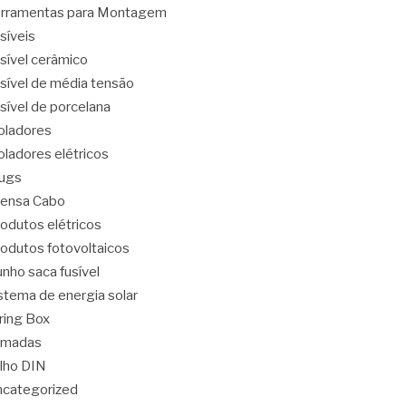
rramentas para Montagem
síveis
sível cerâmico
sível de média tensão
sível de porcelana
oladores
oladores elétricos
ugs
ensa Cabo
odutos elétricos
odutos fotovoltaicos
nho saca fusível
stema de energia solar
ring Box
omadas
ilho DIN
categorized