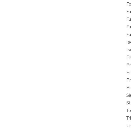
Fe
Fu
Fu
Fu
Fu
Is
Is
Pl
Pr
Pr
Pr
Pu
Si
St
T
Tr
Un