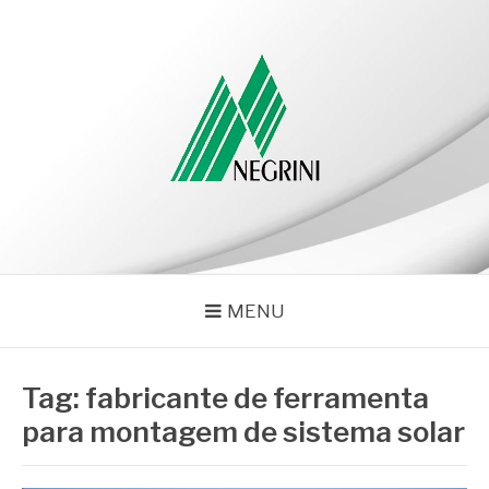
Pular
para
o
conteúdo
NEGRINI
Negrini – Blog
MENU
Tag:
fabricante de ferramenta
para montagem de sistema solar