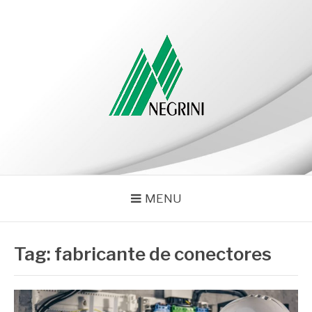
Pular
para
o
conteúdo
NEGRINI
Negrini – Blog
MENU
Tag:
fabricante de conectores