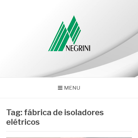
Pular
para
o
conteúdo
NEGRINI
Negrini – Blog
MENU
Tag:
fábrica de isoladores
elétricos