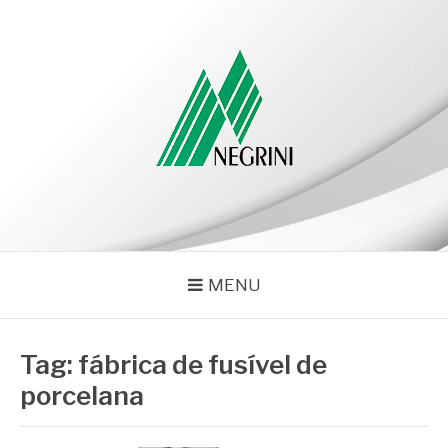
Pular
para
o
conteúdo
NEGRINI
Negrini – Blog
MENU
Tag:
fábrica de fusível de
porcelana