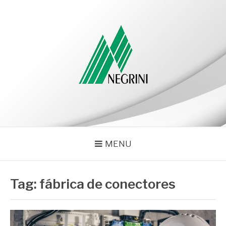
Pular
para
o
conteúdo
NEGRINI
Negrini – Blog
MENU
Tag:
fábrica de conectores