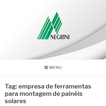
Pular
para
o
conteúdo
NEGRINI
Negrini – Blog
MENU
Tag:
empresa de ferramentas
para montagem de painéis
solares