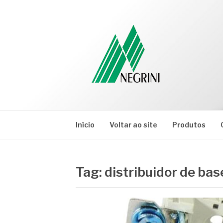
Pular
para
o
conteúdo
NEGRINI
Negrini – Blog
Início
Voltar ao site
Produtos
Tag:
distribuidor de bas