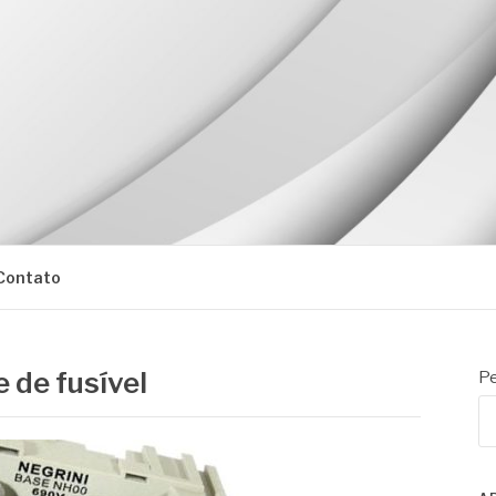
Contato
e de fusível
Pe