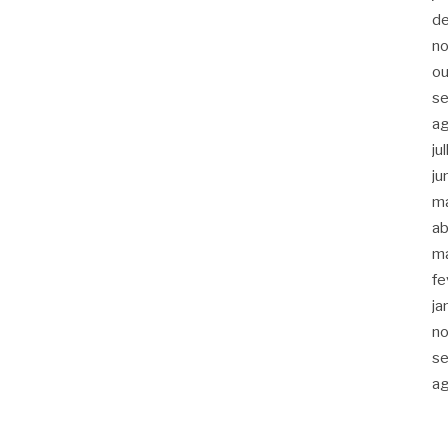
d
n
ou
s
a
ju
ju
m
ab
m
fe
ja
n
s
a