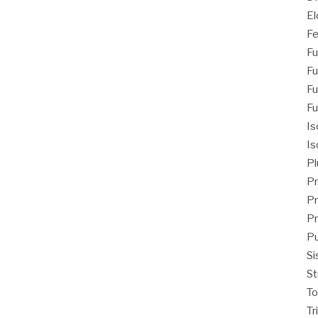
El
Fe
Fu
Fu
Fu
Fu
Is
Is
Pl
Pr
Pr
Pr
Pu
Si
St
T
Tr