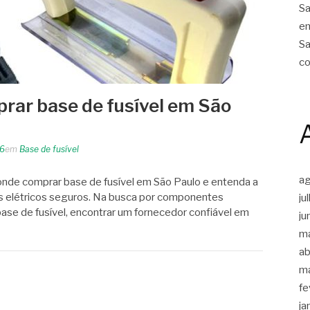
Sa
em
Sa
co
rar base de fusível em São
26
em
Base de fusível
a
onde comprar base de fusível em São Paulo e entenda a
s elétricos seguros. Na busca por componentes
ju
base de fusível, encontrar um fornecedor confiável em
ju
m
ab
m
fe
ja