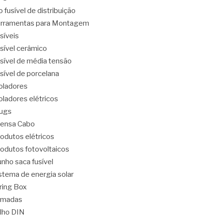
o fusível de distribuição
rramentas para Montagem
síveis
sível cerâmico
sível de média tensão
sível de porcelana
oladores
oladores elétricos
ugs
ensa Cabo
odutos elétricos
odutos fotovoltaicos
nho saca fusível
stema de energia solar
ring Box
omadas
ilho DIN