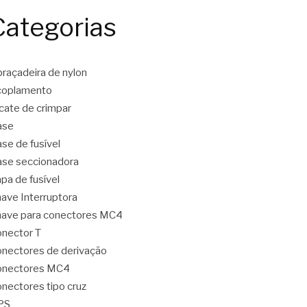
Categorias
raçadeira de nylon
coplamento
icate de crimpar
ase
se de fusível
se seccionadora
pa de fusível
ave Interruptora
ave para conectores MC4
nector T
nectores de derivação
onectores MC4
nectores tipo cruz
PS