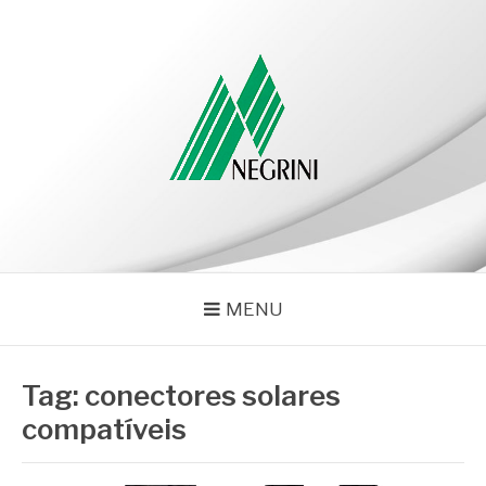
Pular
para
o
conteúdo
NEGRINI
Negrini – Blog
MENU
Tag:
conectores solares
compatíveis