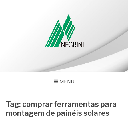
Pular
para
o
conteúdo
NEGRINI
Negrini – Blog
MENU
Tag:
comprar ferramentas para
montagem de painéis solares