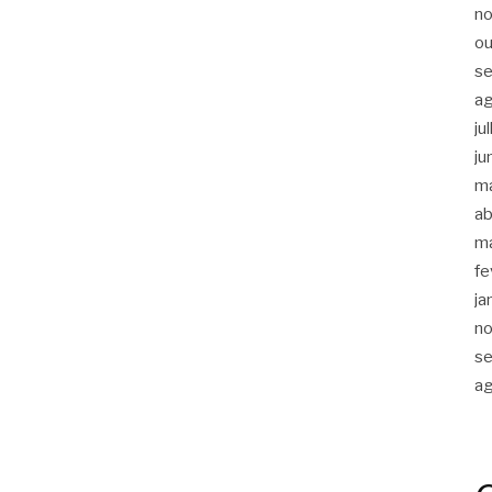
n
ou
s
a
ju
ju
m
ab
m
fe
ja
n
s
a