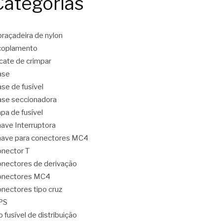
Categorias
raçadeira de nylon
coplamento
icate de crimpar
ase
se de fusível
se seccionadora
pa de fusível
ave Interruptora
ave para conectores MC4
nector T
nectores de derivação
onectores MC4
nectores tipo cruz
PS
o fusível de distribuição