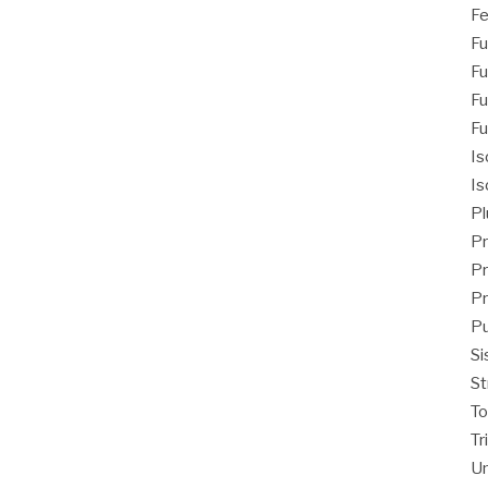
Fe
Fu
Fu
Fu
Fu
Is
Is
Pl
Pr
Pr
Pr
Pu
Si
St
T
Tr
Un