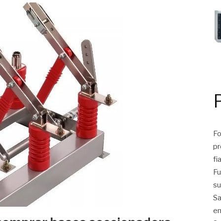
Fo
pr
fi
Fu
su
Sa
em