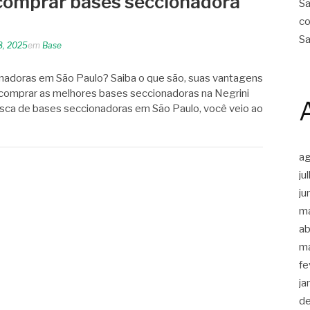
comprar bases seccionadora
Sa
co
Sa
8, 2025
em
Base
nadoras em São Paulo? Saiba o que são, suas vantagens
 comprar as melhores bases seccionadoras na Negrini
usca de bases seccionadoras em São Paulo, você veio ao
a
ju
ju
m
ab
m
fe
ja
d