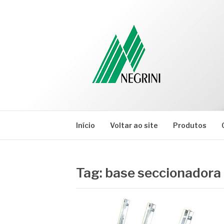
Pular
para
o
conteúdo
NEGRINI
Negrini – Blog
Início
Voltar ao site
Produtos
Tag:
base seccionadora 