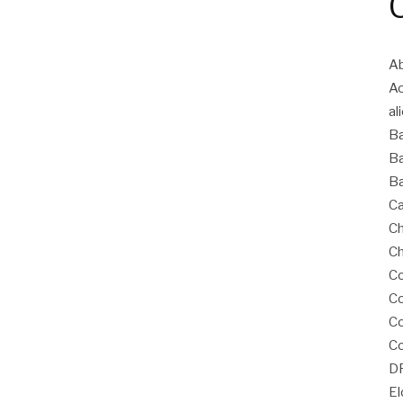
Ab
A
al
B
Ba
Ba
Ca
Ch
Ch
Co
Co
C
Co
D
El