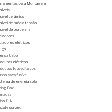
rramentas para Montagem
síveis
sível cerâmico
sível de média tensão
sível de porcelana
oladores
oladores elétricos
ugs
ensa Cabo
odutos elétricos
odutos fotovoltaicos
nho saca fusível
stema de energia solar
ring Box
omadas
ilho DIN
categorized