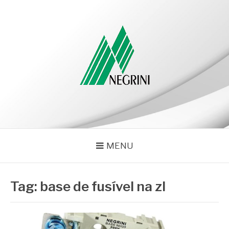
Pular
para
o
conteúdo
NEGRINI
Negrini – Blog
MENU
Tag:
base de fusível na zl