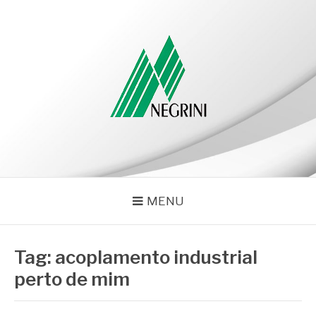
Pular
para
o
conteúdo
NEGRINI
Negrini – Blog
MENU
Tag:
acoplamento industrial
perto de mim