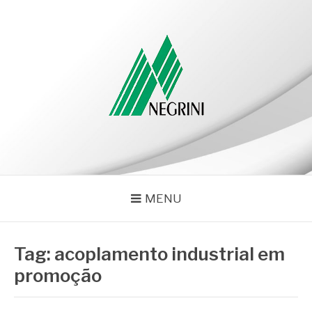
Pular
para
o
conteúdo
NEGRINI
Negrini – Blog
MENU
Tag:
acoplamento industrial em
promoção