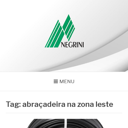
Pular
para
o
conteúdo
NEGRINI
Negrini – Blog
MENU
Tag:
abraçadeira na zona leste